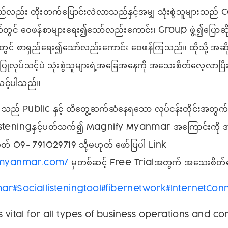
ည်း တိုးတက်ပြောင်းလဲလာသည်နှင့်အမျှ သုံးစွဲသူများသည
င် ဝေဖန်စာများရေး၍သော်လည်းကောင်း၊ Group ဖွဲ့၍ပြောဆို
ွင် စာရှည်ရေး၍သော်လည်းကောင်း ဝေဖန်ကြသည်။ ထိုသို့ အဆိုးပြ
းမပြုလုပ်သင့်ပဲ သုံးစွဲသူများရဲ့အခြေအနေကို အသေးစိတ်လေ့လာပြ
သင့်ပါသည်။
သည် Public နှင့် ထိတွေ့ဆက်ဆံနေရသော လုပ်ငန်းတိုင်းအတွက်
isteningနှင့်ပတ်သက်၍ Magnify Myanmar အကြောင်းကို 
ံပတ် 09- 791029719 သို့မဟုတ် ဖော်ပြပါ Link
fymyanmar.com/
မှတစ်ဆင့် Free Trialအတွက် အသေးစိတ်လ
mar
#Sociallisteningtool
#fibernetwork
#InternetCon
s vital for all types of business operations and 