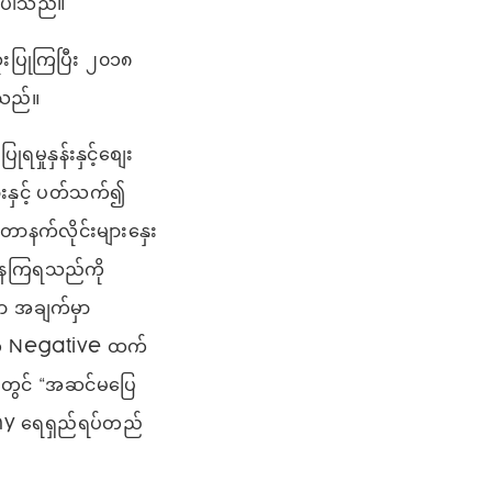
လာပါသည်။
ံးပြုကြပြီး ၂၀၁၈
ြသည်။
ှုနှန်းနှင့်စျေး
ားနှင့် ပတ်သက်၍
တာနက်လိုင်းများနှေး
့နေကြရသည်ကို
ာ အချက်မှာ
က် Negative ထက်
ားတွင် “အဆင်မပြေ
ny ရေရှည်ရပ်တည်