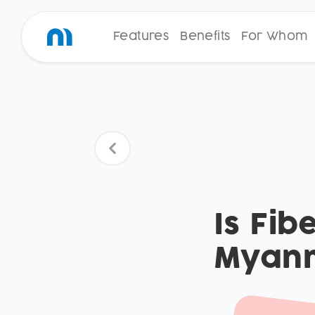
Features
Benefits
For Whom
Is Fib
Myan