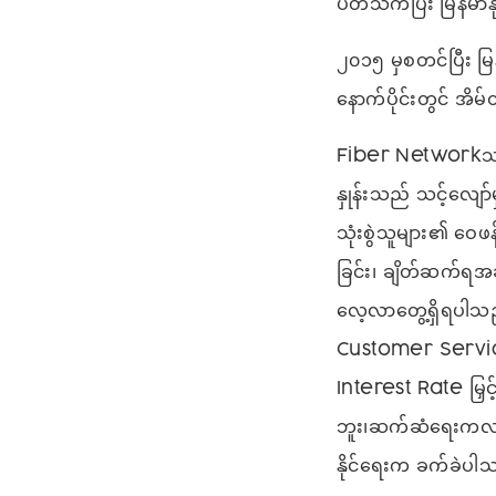
ပတ်သက်ပြီး မြန်မာ
၂၀၁၅ မှစတင်ပြီး
မြ
နောက်ပိုင်းတွင် အိ
Fiber Networkသည်၂၀
နှုန်းသည် သင့်လျော
သုံးစွဲသူများ၏ ဝေဖ
ခြင်း၊ ချိတ်ဆက်ရအ
လေ့လာတွေ့ရှိရပါသ
Customer Servic
Interest Rate မြှင
ဘူး၊ဆက်ဆံရေးကလည
နိုင်ရေးက ခက်ခဲပါ