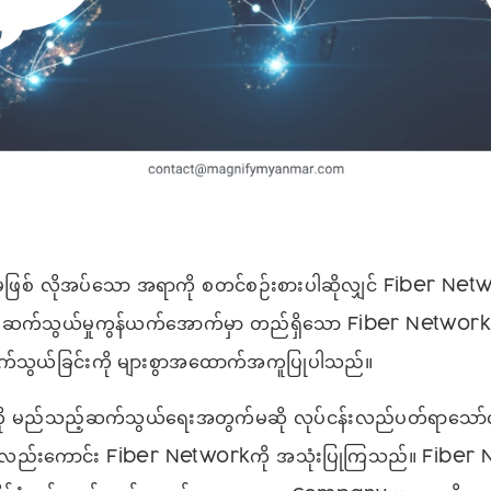
 မရှိမဖြစ် လိုအပ်သော အရာကို စတင်စဉ်းစားပါဆိုလျှင် Fiber
။ ဆက်သွယ်မှုကွန်ယက်အောက်မှာ တည်ရှိသော Fiber Netwo
်သွယ်ခြင်းကို များစွာအထောက်အကူပြုပါသည်။
ု မည်သည့်ဆက်သွယ်ရေးအတွက်မဆို လုပ်ငန်းလည်ပတ်ရာသော်လ
ော်လည်းကောင်း Fiber Networkကို အသုံးပြုကြသည်။ Fiber N