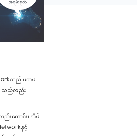
 Networkသည် ပထမ
rk သည်လည်း
ည်းကောင်း၊ အိမ်
etworkနှင့်