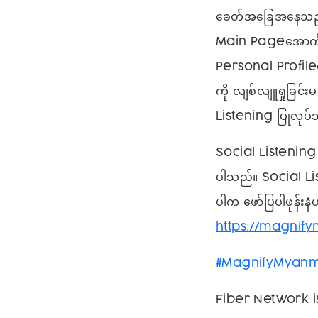
ခေတ်အခြေအနေသည်လ
Main Pageအောက်တွ
Personal Profileတ
ကို လျစ်လျူရှုခြင်
Listening ပြုလုပ်
Social Listening 
ပါသည်။ Social L
ပါက ဖော်ပြပါဖုန်းန
https://magni
#MagnifyMyan
Fiber Network i