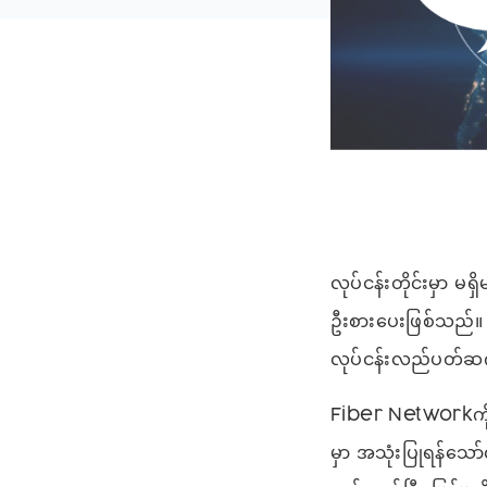
လုပ်ငန်းတိုင်းမှာ
ဦးစားပေးဖြစ်သည်
လုပ်ငန်းလည်ပတ်ဆက
Fiber Networkကိ
မှာ အသုံးပြုရန်သ