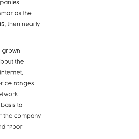
mpanies
nmar as the
5, then nearly
s grown
about the
internet,
price ranges.
network
basis to
for the company
and “Poor