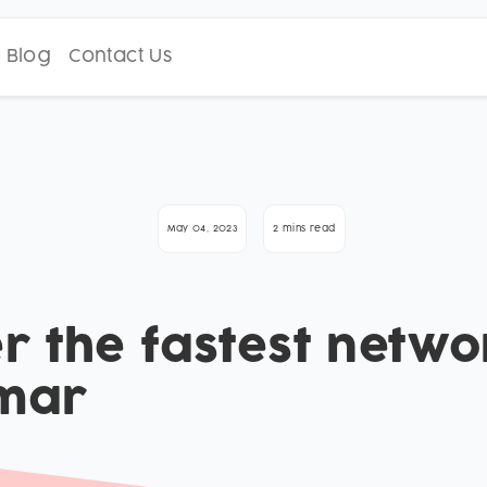
Blog
Contact Us
May 04, 2023
2 mins read
er the fastest netwo
mar