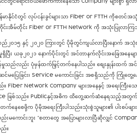
နိုင်ငံတွင်ရောင်းဝယ်ဖောက်ကားနေသော Company များစွာ ရှိ
န်မာနိုင်ငံတွင် လုပ်ငန်းခွင်များသာ Fiber or FTTH ကိုစတင်အသု
မ်တိုင်းအိမ်တိုင်း Fiber or FTTH Network ကို အသုံးပြုလာက
၁၅ နှင့် ၂၀၂၀ ကြားတွင် ပိုမိုတွင်ကျယ်လာပြီးနောက် အသုံးပြုရမ
်မှုရှိပြီး ယခု၂၀၂၁ နောက်ပိုင်းတွင် အင်တာနက်လိုင်းအခြေအနေမျ
န်မှုသည်လည်း ပုံမှန်ထက်မြှင့်တက်နေပါသည်။ စျေးနှုန်းထက် အင်
ဆင်မပြေခြင်း၊ Service မကောင်းခြင်း အစရှိသည်ကို ကြုံတွေ
ည်။ Fiber Network Company များအနေနှင့် အရေးကြီးသေ
e ဖြစ်သည်။ Publicနှင့်အဓိက ထိတွေ့ဆက်ဆံနေရသည့်အတွ
့်တက်နေစေဖို့က ပိုမိုအရေးကြီးပါသည်။သုံးစွဲသူများ၏ ပါးစပ်ဖျ
်းမကောင်းဘူး “စတာတွေ အပြောများလာပြီဆိုလျှင် Compa
သည်။