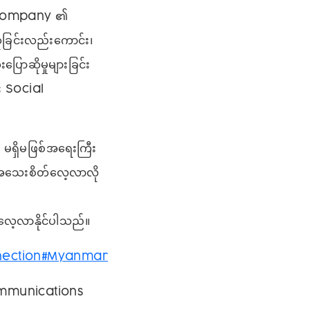
် Company ၏
ခြင်းလည်းကောင်း၊
ောဆိုမှုများခြင်း
ီး Social
 မရှိမဖြစ်အရေးကြီး
အသေးစိတ်လေ့လာလို
ေ့လာနိုင်ပါသည်။
nection
#Myanmar
communications