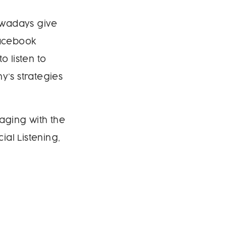
owadays give
Facebook
o listen to
’s strategies
gaging with the
al Listening,