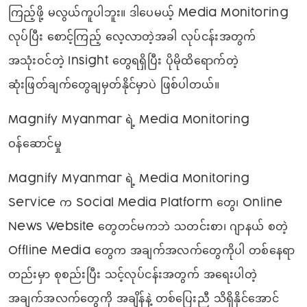
ကြည့်ဖို့ မလွယ်ကူပါဘူး။ ဒါပေမယ့် Media Monitoring
လုပ်ပြီး စောင့်ကြည့် လေ့လာတဲ့အခါ လုပ်ငန်းအတွက်
အသုံးဝင်တဲ့ Insight တွေရရှိပြီး ပိုမိုထိရောက်တဲ့
ဆုံးဖြတ်ချက်တွေချမှတ်နိုင်မှာပဲ ဖြစ်ပါတယ်။
Magnify Myanmar ရဲ့ Media Monitoring
ဝန်ဆောင်မှု
Magnify Myanmar ရဲ့ Media Monitoring
Service က Social Media Platform တွေ၊ Online
News Website တွေတင်မကဘဲ သတင်းစာ၊ ဂျာနယ် စတဲ့
Offline Media တွေက အချက်အလက်တွေကိုပါ တစ်နေရာ
တည်းမှာ စုစည်းပြီး သင့်လုပ်ငန်းအတွက် အရေးပါတဲ့
အချက်အလက်တွေကို အချိန်နဲ့ တစ်ပြေးညီ သိရှိနိုင်အောင်