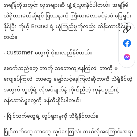
အချိန်တိုအတွင်း လူအများဆီ ပျံ့နှံ့သွားနိုင်ပါတယ်။ အချိန်မီ
သိရှိထားမယ်ဆိုရင် ပြဿနာကို ကြီးမားမလာခင်မှာပဲ ဖြေရှင်း
နိုင်ပြီး ကိုယ့် Brand ရဲ့ ယုံကြည်မှုကိုလည်း ထိန်းထားနိုင်ပါ
တယ်။
• Customer တွေကို ပိုနားလည်နိုင်တယ်။
ဖောက်သည်တွေ ဘာကို သဘောကျနေကြလဲ၊ ဘာကို မ
ကျေနပ်ကြလဲ၊ ဘာတွေ မျှော်လင့်နေကြလဲဆိုတာကို သိရှိနိုင်တဲ့
အတွက် သူတို့ရဲ့ လိုအပ်ချက်နဲ့ ကိုက်ညီတဲ့ ကုန်ပစ္စည်းနဲ့
ဝန်ဆောင်မှုတွေကို ဖန်တီးနိုင်ပါတယ်။
• ပြိုင်ဘက်တွေရဲ့ လှုပ်ရှားမှုကို သိရှိနိုင်တယ်။
ပြိုင်ဘက်တွေ ဘာတွေ လုပ်နေကြလဲ၊ ဘယ်လိုအကြောင်းအရာ