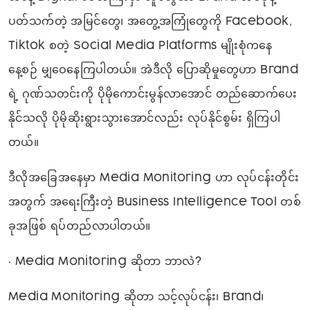
ပတ်သက်တဲ့ အမြင်တွေ၊ အတွေ့အကြုံတွေကို Facebook,
Tiktok စတဲ့ Social Media Platforms မျိုးစုံကနေ
နေ့စဉ် မျှဝေနေကြပါတယ်။ အဲဒီလို ပြောဆိုမှုတွေဟာ Brand
ရဲ့ ဂုဏ်သတင်းကို ပိုမိုကောင်းမွန်လာအောင် တည်ဆောက်ပေး
နိုင်သလို ပိုမိုဆိုးရွားသွားအောင်လည်း လုပ်နိုင်စွမ်း ရှိကြပါ
တယ်။
ဒီလိုအခြေအနေမှာ Media Monitoring ဟာ လုပ်ငန်းတိုင်း
အတွက် အရေးကြီးတဲ့ Business Intelligence Tool တစ်
ခုအဖြစ် ရပ်တည်လာပါတယ်။
• Media Monitoring ဆိုတာ ဘာလဲ?
Media Monitoring ဆိုတာ သင့်လုပ်ငန်း၊ Brand၊