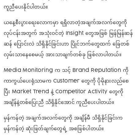
ကူညီပေးနိုင်ပါတယ်။
ယနေ့စီးပွားရေးလောကမှာ ရရှိလာတဲ့အချက်အလက်တွေကို
လုပ်ငန်းအတွက် အသုံးဝင်တဲ့ Insight တွေအဖြစ် မြန်မြန်ဆန်
ဆန် ပြောင်းလဲ သိရှိနိုင်ခြင်းဟာ ပြိုင်ဘက်တွေထက် ခြေတစ်
လှမ်းသာနေစေမယ့် အားသာချက်တစ်ခု ဖြစ်လာပါတယ်။
Media Monitoring က သင့် Brand Reputation ကို
ကာကွယ်ပေးရုံသာမက Customer တွေကို ပိုမိုနားလည်စေ
ပြီး Market Trend နဲ့ Competitor Activity တွေကို
အချိန်နဲ့တစ်ပြေးညီ သိရှိနိုင်အောင် ကူညီပေးပါတယ်။
မှန်ကန်တဲ့ အချက်အလက်တွေကို အချိန်မီ သိရှိနိုင်ခြင်းက
မှန်ကန်တဲ့ ဆုံးဖြတ်ချက်တွေရဲ့ အစဖြစ်ပါတယ်။