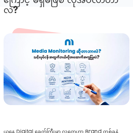
ကြောင့် မရှိမဖြစ် လိုအပ်လာတာ
လဲ?
ယနေ့ Digital ခေတ်ကြီးမှာ လူတွေဟာ Brand တစ်ခုနဲ့