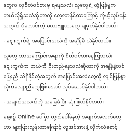
တွေက လူစိတ်ဝင်စားမှု ရနေသလဲ၊ လူတွေရဲ့ တုံ့ပြန်မှုက
ဘယ်လိုရှိသလဲဆိုတာကို လေ့လာနိုင်တာကြောင့် ကိုယ့်လုပ်ငန်း
အတွက် ပိုကောင်းတဲ့ မဟာဗျူဟာတွေ ချမှတ်နိုင်ပါတယ်။
• ဈေးကွက်ရဲ့ အပြောင်းအလဲကို အချိန်မီ သိနိုင်တယ်။
လူတွေ ဘာအကြောင်းအရာကို စိတ်ဝင်စားနေကြသလဲ၊
ဈေးကွက်က ဘယ်ကို ဦးတည်နေသလဲဆိုတာကို အချိန်နဲ့တစ်
ပြေးညီ သိရှိနိုင်တဲ့အတွက် အပြောင်းအလဲတွေကို လျင်မြန်စွာ
လိုက်လျောညီထွေဖြစ်အောင် လုပ်ဆောင်နိုင်ပါတယ်။
• အချက်အလက်ကို အခြေခံပြီး ဆုံးဖြတ်နိုင်တယ်။
နေ့စဥ် Online ပေါ်မှာ ထွက်ပေါ်နေတဲ့ အချက်အလက်တွေ
ဟာ များပြားလွန်းတာကြောင့် လူအင်အားနဲ့ လိုက်လံစောင့်