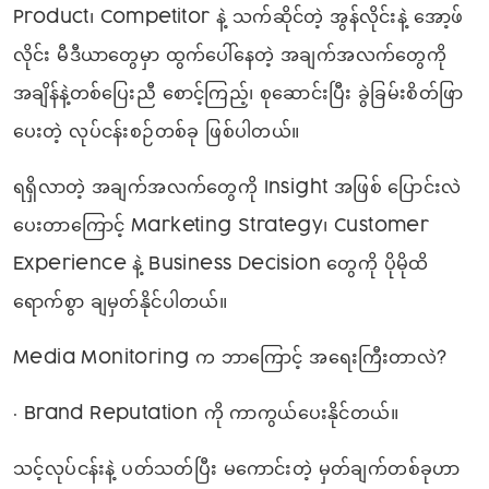
Product၊ Competitor နဲ့ သက်ဆိုင်တဲ့ အွန်လိုင်းနဲ့ အော့ဖ်
လိုင်း မီဒီယာတွေမှာ ထွက်ပေါ်နေတဲ့ အချက်အလက်တွေကို
အချိန်နဲ့တစ်ပြေးညီ စောင့်ကြည့်၊ စုဆောင်းပြီး ခွဲခြမ်းစိတ်ဖြာ
ပေးတဲ့ လုပ်ငန်းစဉ်တစ်ခု ဖြစ်ပါတယ်။
ရရှိလာတဲ့ အချက်အလက်တွေကို Insight အဖြစ် ပြောင်းလဲ
ပေးတာကြောင့် Marketing Strategy၊ Customer
Experience နဲ့ Business Decision တွေကို ပိုမိုထိ
ရောက်စွာ ချမှတ်နိုင်ပါတယ်။
Media Monitoring က ဘာကြောင့် အရေးကြီးတာလဲ?
• Brand Reputation ကို ကာကွယ်ပေးနိုင်တယ်။
သင့်လုပ်ငန်းနဲ့ ပတ်သတ်ပြီး မကောင်းတဲ့ မှတ်ချက်တစ်ခုဟာ