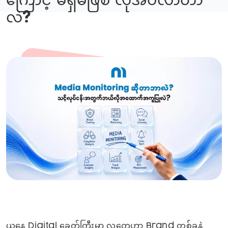
ကြောင့် မရှိမဖြစ် လိုအပ်လာတာ
လဲ?
ယနေ့ Digital ခေတ်ကြီးမှာ လူတွေဟာ Brand တစ်ခုနဲ့