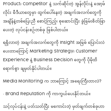
Product၊ Competitor နဲ့ သက်ဆိုင်တဲ့ အွန်လိုင်းနဲ့ အော့ဖ်
လိုင်း မီဒီယာတွေမှာ ထွက်ပေါ်နေတဲ့ အချက်အလက်တွေကို
အချိန်နဲ့တစ်ပြေးညီ စောင့်ကြည့်၊ စုဆောင်းပြီး ခွဲခြမ်းစိတ်ဖြာ
ပေးတဲ့ လုပ်ငန်းစဉ်တစ်ခု ဖြစ်ပါတယ်။
ရရှိလာတဲ့ အချက်အလက်တွေကို Insight အဖြစ် ပြောင်းလဲ
ပေးတာကြောင့် Marketing Strategy၊ Customer
Experience နဲ့ Business Decision တွေကို ပိုမိုထိ
ရောက်စွာ ချမှတ်နိုင်ပါတယ်။
Media Monitoring က ဘာကြောင့် အရေးကြီးတာလဲ?
• Brand Reputation ကို ကာကွယ်ပေးနိုင်တယ်။
သင့်လုပ်ငန်းနဲ့ ပတ်သတ်ပြီး မကောင်းတဲ့ မှတ်ချက်တစ်ခုဟာ