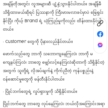
အချိန်တိုအတွင်း လူအများဆီ ပျံ့နှံ့သွားနိုင်ပါတယ်။ အချိန်မီ
သိရှိထားမယ်ဆိုရင် ပြဿနာကို ကြီးမားမလာခင်မှာပဲ ဖြေရှင်း
နိုင်ပြီး ကိုယ့် Brand ရဲ့ ယုံကြည်မှုကိုလည်း ထိန်းထားနိုင်ပါ
တယ်။
• Customer တွေကို ပိုနားလည်နိုင်တယ်။
ဖောက်သည်တွေ ဘာကို သဘောကျနေကြလဲ၊ ဘာကို မ
ကျေနပ်ကြလဲ၊ ဘာတွေ မျှော်လင့်နေကြလဲဆိုတာကို သိရှိနိုင်တဲ့
အတွက် သူတို့ရဲ့ လိုအပ်ချက်နဲ့ ကိုက်ညီတဲ့ ကုန်ပစ္စည်းနဲ့
ဝန်ဆောင်မှုတွေကို ဖန်တီးနိုင်ပါတယ်။
• ပြိုင်ဘက်တွေရဲ့ လှုပ်ရှားမှုကို သိရှိနိုင်တယ်။
ပြိုင်ဘက်တွေ ဘာတွေ လုပ်နေကြလဲ၊ ဘယ်လိုအကြောင်းအရာ