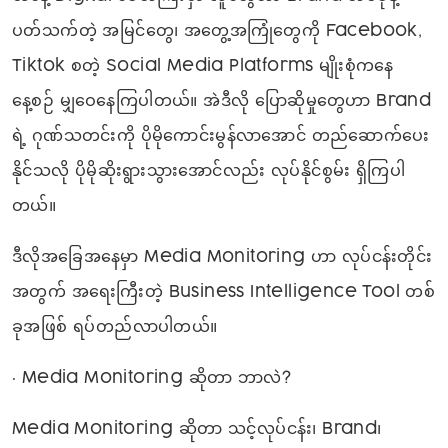
ပတ်သက်တဲ့ အမြင်တွေ၊ အတွေ့အကြုံတွေကို Facebook,
Tiktok စတဲ့ Social Media Platforms မျိုးစုံကနေ
နေ့စဉ် မျှဝေနေကြပါတယ်။ အဲဒီလို ပြောဆိုမှုတွေဟာ Brand
ရဲ့ ဂုဏ်သတင်းကို ပိုမိုကောင်းမွန်လာအောင် တည်ဆောက်ပေး
နိုင်သလို ပိုမိုဆိုးရွားသွားအောင်လည်း လုပ်နိုင်စွမ်း ရှိကြပါ
တယ်။
ဒီလိုအခြေအနေမှာ Media Monitoring ဟာ လုပ်ငန်းတိုင်း
အတွက် အရေးကြီးတဲ့ Business Intelligence Tool တစ်
ခုအဖြစ် ရပ်တည်လာပါတယ်။
• Media Monitoring ဆိုတာ ဘာလဲ?
Media Monitoring ဆိုတာ သင့်လုပ်ငန်း၊ Brand၊