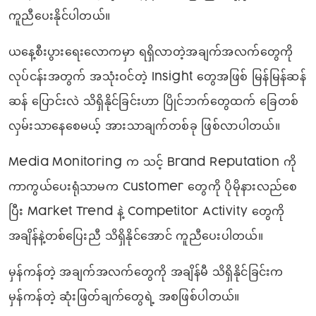
ကူညီပေးနိုင်ပါတယ်။
ယနေ့စီးပွားရေးလောကမှာ ရရှိလာတဲ့အချက်အလက်တွေကို
လုပ်ငန်းအတွက် အသုံးဝင်တဲ့ Insight တွေအဖြစ် မြန်မြန်ဆန်
ဆန် ပြောင်းလဲ သိရှိနိုင်ခြင်းဟာ ပြိုင်ဘက်တွေထက် ခြေတစ်
လှမ်းသာနေစေမယ့် အားသာချက်တစ်ခု ဖြစ်လာပါတယ်။
Media Monitoring က သင့် Brand Reputation ကို
ကာကွယ်ပေးရုံသာမက Customer တွေကို ပိုမိုနားလည်စေ
ပြီး Market Trend နဲ့ Competitor Activity တွေကို
အချိန်နဲ့တစ်ပြေးညီ သိရှိနိုင်အောင် ကူညီပေးပါတယ်။
မှန်ကန်တဲ့ အချက်အလက်တွေကို အချိန်မီ သိရှိနိုင်ခြင်းက
မှန်ကန်တဲ့ ဆုံးဖြတ်ချက်တွေရဲ့ အစဖြစ်ပါတယ်။