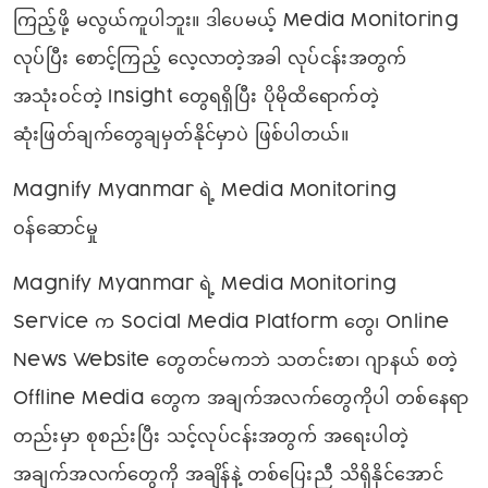
ကြည့်ဖို့ မလွယ်ကူပါဘူး။ ဒါပေမယ့် Media Monitoring
လုပ်ပြီး စောင့်ကြည့် လေ့လာတဲ့အခါ လုပ်ငန်းအတွက်
အသုံးဝင်တဲ့ Insight တွေရရှိပြီး ပိုမိုထိရောက်တဲ့
ဆုံးဖြတ်ချက်တွေချမှတ်နိုင်မှာပဲ ဖြစ်ပါတယ်။
Magnify Myanmar ရဲ့ Media Monitoring
ဝန်ဆောင်မှု
Magnify Myanmar ရဲ့ Media Monitoring
Service က Social Media Platform တွေ၊ Online
News Website တွေတင်မကဘဲ သတင်းစာ၊ ဂျာနယ် စတဲ့
Offline Media တွေက အချက်အလက်တွေကိုပါ တစ်နေရာ
တည်းမှာ စုစည်းပြီး သင့်လုပ်ငန်းအတွက် အရေးပါတဲ့
အချက်အလက်တွေကို အချိန်နဲ့ တစ်ပြေးညီ သိရှိနိုင်အောင်