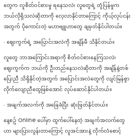
တွေက လူစိတ်ဝင်စားမှု ရနေသလဲ၊ လူတွေရဲ့ တုံ့ပြန်မှုက
ဘယ်လိုရှိသလဲဆိုတာကို လေ့လာနိုင်တာကြောင့် ကိုယ့်လုပ်ငန်း
အတွက် ပိုကောင်းတဲ့ မဟာဗျူဟာတွေ ချမှတ်နိုင်ပါတယ်။
• ဈေးကွက်ရဲ့ အပြောင်းအလဲကို အချိန်မီ သိနိုင်တယ်။
လူတွေ ဘာအကြောင်းအရာကို စိတ်ဝင်စားနေကြသလဲ၊
ဈေးကွက်က ဘယ်ကို ဦးတည်နေသလဲဆိုတာကို အချိန်နဲ့တစ်
ပြေးညီ သိရှိနိုင်တဲ့အတွက် အပြောင်းအလဲတွေကို လျင်မြန်စွာ
လိုက်လျောညီထွေဖြစ်အောင် လုပ်ဆောင်နိုင်ပါတယ်။
• အချက်အလက်ကို အခြေခံပြီး ဆုံးဖြတ်နိုင်တယ်။
နေ့စဥ် Online ပေါ်မှာ ထွက်ပေါ်နေတဲ့ အချက်အလက်တွေ
ဟာ များပြားလွန်းတာကြောင့် လူအင်အားနဲ့ လိုက်လံစောင့်