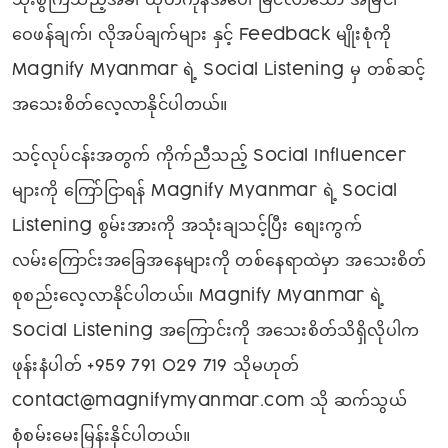
သုံးစွဲကြသည့်အခါ ထုတ်ကုန်အပေါ် မြင်လာသော အမြင်၊
ဝေဖန်ချက်၊ လိုအပ်ချက်များ နှင့် Feedback မျိုးစုံကို
Magnify Myanmar ရဲ့ Social Listening မှ တစ်ဆင့်
အသေးစိတ်လေ့လာနိုင်ပါတယ်။
သင့်လုပ်ငန်းအတွက် ကိုက်ညီသည့် Social Influencer
များကို ကြော်ငြာရန် Magnify Myanmar ရဲ့ Social
Listening စွမ်းအားကို အသုံးချသင့်ပြီး စျေးကွက်
လမ်းကြောင်းအခြေအနေများကို တစ်နေရာထဲမှာ အသေးစိတ်
စုစည်းလေ့လာနိုင်ပါတယ်။ Magnify Myanmar ရဲ့
Social Listening အကြောင်းကို အသေးစိတ်သိရှိလိုပါက
ဖုန်းနံပါတ် +959 791 029 719 သိုမဟုတ်
contact@magnifymyanmar.com သို ဆက်သွယ်
စုံစမ်းမေးမြန်းနိုင်ပါတယ်။