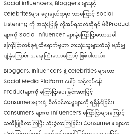
Social Influencers, Bloggers များနှင့်
Celebritesများ ရွေးချယ်ရာမှာ ဘာကြောင့် Social
Listening ကို အသုံးပြုဖို လိုအပ်ရသလဲဆိုရင် မိမိProduct
များကို Social Influencer များနဲ့ကြော်ငြာသောအခါ
ကြော်ငြာတစ်ခုရဲ့ထိရောက်မှုဟာ စားသုံးသူများထံသို မည်မျှ
ပျံ့နှံကြောင်း အရေးကြီးသောကြောင့် ဖြစ်ပါတယ်။
Bloggers, Influencers နဲ့ Celebrities များဟာ
Social Media Platform ပေါ်မှ သင့်လုပ်ငန်း
Productများကို ကြော်ငြာပေးခြင်းအားဖြင့်
Consumersများရဲ့ စိတ်ဝင်စားမှုများကို ရရှိနိုင်ခြင်း၊
Consumers များက Influencers ကြော်ငြာများကြောင့်
သတိပြုမိလာကြပြီး သုံးစွဲလာကြခြင်း၊ Consumers များက