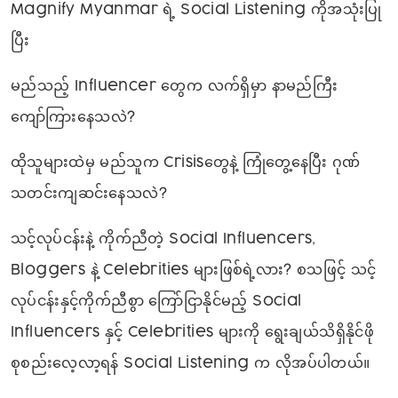
Magnify Myanmar ရဲ့ Social Listening ကိုအသုံးပြု
ပြီး
မည်သည့် Influencer တွေက လက်ရှိမှာ နာမည်ကြီး
ကျော်ကြား‌နေသလဲ?
ထိုသူများထဲမှ မည်သူက Crisisတွေနဲ့ ကြုံတွေ့နေပြီး ဂုဏ်
သတင်းကျဆင်းနေသလဲ?
သင့်လုပ်ငန်းနဲ့ ကိုက်ညီတဲ့ Social Influencers,
Bloggers နဲ့ Celebrities များဖြစ်ရဲ့လား? စသဖြင့် သင့်
လုပ်ငန်းနှင့်ကိုက်ညီစွာ ကြော်ငြာနိုင်မည့် Social
Influencers နှင့် Celebrities များကို ရွေးချယ်သိရှိနိုင်ဖို
စုစည်းလေ့လာ့ရန် Social Listening က လိုအပ်ပါတယ်။