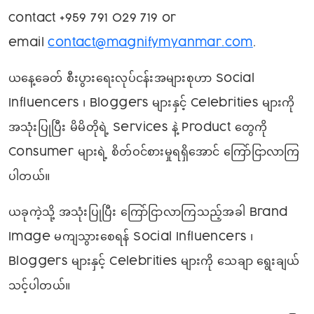
contact +959 791 029 719 or
email
contact@magnifymyanmar.com
.
ယနေ့ခေတ် စီးပွားရေးလုပ်ငန်းအများစုဟာ Social
Influencers ၊ Bloggers များနှင့် Celebrities များကို
အသုံးပြုပြီး မိမိတိုရဲ့ Services နဲ့ Product တွေကို
Consumer များရဲ့ စိတ်ဝင်စားမှုရရှိအောင် ကြော်ငြာလာကြ
ပါတယ်။
ယခုကဲ့သို့ အသုံးပြုပြီး ကြော်ငြာလာကြသည့်အခါ Brand
Image မကျသွားစေရန် Social Influencers ၊
Bloggers များနှင့် Celebrities များကို သေချာ ရွေးချယ်
သင့်ပါတယ်။