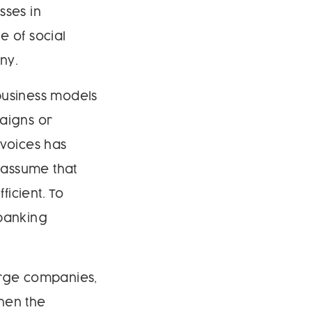
sses in
e of social
ny.
business models
paigns or
 voices has
o assume that
icient. To
 banking
large companies,
hen the