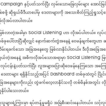
Campaign နှင့်ပတ်သက်ပြီး လှမ်းသောခြေလှမ်းများ အောင်မြင်ဖို့
ေဖို့ ဆိုရှယ်မီဒီယာပေါ်မှ ဒေတာများကို အသေးစိတ်ကြည့်ရှုသင
ုမိုလိုအပ်လာပါတယ်။
စ်လာတဲ့အခါမှာ Social Listening ဟာ လိုအပ်ပါတယ်။ လုပ်ငန်
ခုပေါ်လာပြီဆိုလျှင် နောက်ဆက်တွဲအနေနဲ့ ဝေဖန်ချက်တွေဟာ ဆ
မ်းရခက်သော အခြအနေတွေ ဖြစ်လာနိုင်ပါတယ်။ ဒီလိုအခြေအ
ွယ်တဲ့အနေနဲ့ အဓိကလိုအပ်သောအရာမှာ Social Listening ဖြ
လုပ်ငန်းနဲ့ပတ်သက်ပြီး လူအများပြောဆိုဝေဖန်နေကြသော အကြော
ီ ဒေတာများ ရရှိနိုင်သည့်အပြင် Dashboard တစ်ခုထဲတွင် ပြိုင်ဖက
ုအခြေအနေများကိုလည်း တွဲဖက်လေ့လာနိုင်သလို တစ်မိနစ်အတွင်း
ူနိုင်ပါသေးတယ်။
သူများရဲ့ကြားမှာ ရပ်တန့်မှုမရှိပဲ အမြဲစီးဆင်းနေပါတယ်။ သင့်လု