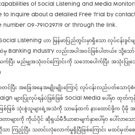
capabilities of Social Listening and Media Monitor
ee to inquire about a detailed Free Trial by contac
 number 09-791029719 or through the link.
ာ Social Listening ဟာ မြန်မာပြည်တွင်းမှာရှိသော လုပ်ငန်းခွင်မ
ထဲမှ Banking Industry လည်းအပါအဝင်ဖြစ်ပါတယ်။ သို့သော်
်သက်ပြီး မည်မျှအသုံးဝင်ကြောင်းကို သဘောပေါက်ပြီး အသုံးပ
။
စတင်ပြီး အခြေအနေအမျိုးမျိုးကြောင့် လုပ်ငန်းလည်ပတ်သောပုံစံ
 များပြုလုပ်ရန်ပဲဖြစ်ဖြစ် Social Media ပေါ်မှာ ထုတ်ကုန်
စ်ဖြစ် သုံးစွဲသူများရဲ့အသံကို သာမန်ထက် နားထောင်ဖို့က ပိုမ
တာများကို ကိုယ်ပိုင် ဆိုရှယ်မီဒီယာစာမျက်နှာပေါ်မှာ ပေါ်လာသ
ာ ကြည့်ပြီး သတင်းလုံလောက်မှုရှိပြီဖြစ်ကြောင်း မထင်မှတ်စ