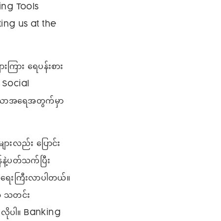
ing Tools
ting us at the
ျားကြား ရေပန်းစား
 Social
ြုသောအရေအတွက်မှာ
များလည်း ပြောင်း
နဲ့ပတ်သက်ပြီး
ို အရေးကြီးလာပါတယ်။
ော သတင်း
ေလိုပါ။ Banking