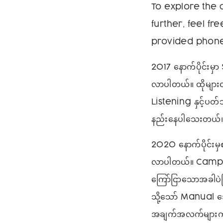
To explore the 
further, feel fr
provided phone
2017 နောက်ပိုင်းမှ
လာပါတယ်။ ထိုများ
Listening နှင့်ပတ
နည်းနေပါသေးတယ်
2020 နောက်ပိုင်းမှ
လာပါတယ်။ Campaign
ကြော်ငြာသောအခါပဲဖြ
သို့သော် Manual ဒေ
အချက်အလက်များကိုသ