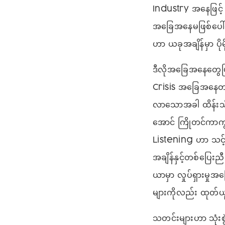
Industry အနေဖြင့် 
အခြေအနေမဖြစ်ပေါ်စ
ဟာ ယခုအချိန်မှာ ပိ
ဒီလိုအခြေအနေတွေဖြ
Crisis အခြေအနေတစ်
လာသောအခါ ထိန်းသိ
အောင် ကြိုတင်ကာက
Listening ဟာ သင့်
အချိန်နှင့်တစ်ပြေးည
ယာမှာ လှုပ်ရှားမှ
များကိုလည်း ထုတ်ယ
သတင်းများဟာ သုံးစွဲ