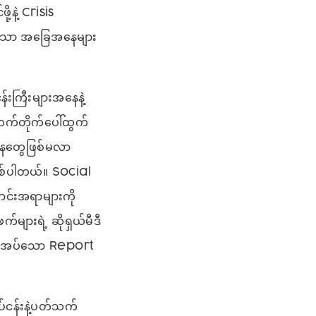
နဲ့ Crisis
့်သော အခြေအနေများ
းကြီးများအနေနဲ့
က်တိုက်ပေါ်ထွက်
နေတွေဖြစ်မလာ
စ်ပါတယ်။ Social
င်းအရာများကို
်များရဲ့ ဆိုရှယ်မီဒီ
 လိုအပ်သော Report
ပ်ငန်းနဲ့ပတ်သက်