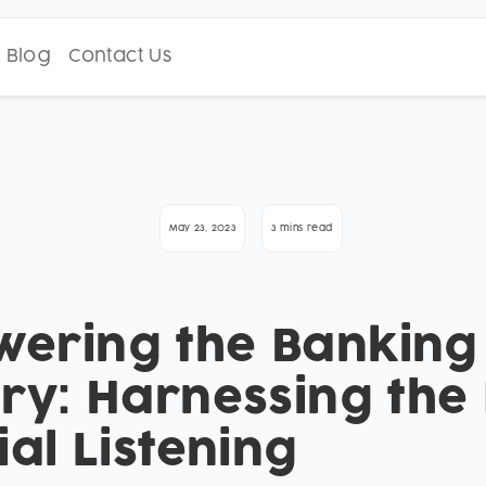
Blog
Contact Us
May 23, 2023
3 mins read
ering the Banking
try: Harnessing the
ial Listening