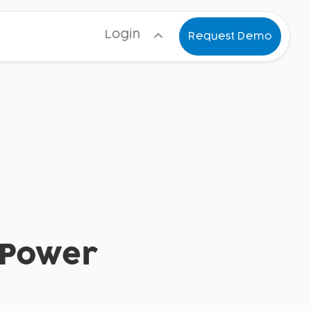
Login
Request Demo
 Power