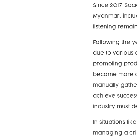
Since 2017, Soc
Myanmar, includ
listening remai
Following the y
due to various 
promoting produ
become more cru
manually gather
achieve success
industry must d
In situations li
managing a cris