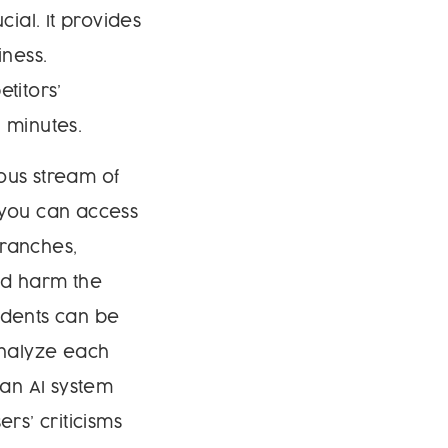
cial. It provides
iness.
titors’
 minutes.
ous stream of
 you can access
branches,
nd harm the
idents can be
analyze each
 an AI system
s’ criticisms