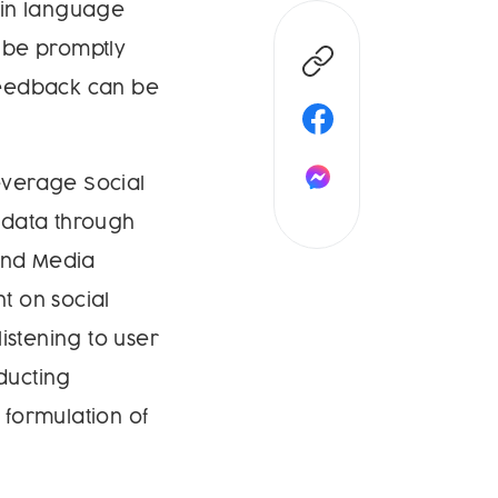
 in language
n be promptly
feedback can be
leverage Social
l data through
 and Media
nt on social
istening to user
nducting
formulation of