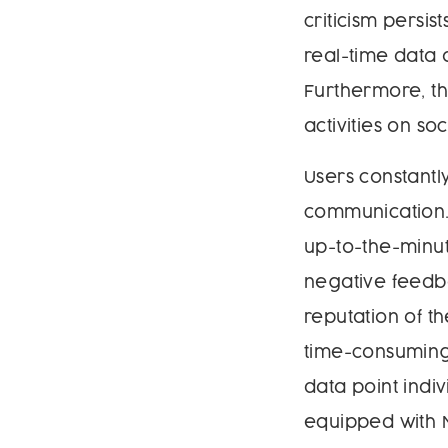
criticism persist
real-time data 
Furthermore, t
activities on s
Users constantl
communication. 
up-to-the-minut
negative feedb
reputation of t
time-consuming
data point indi
equipped with N