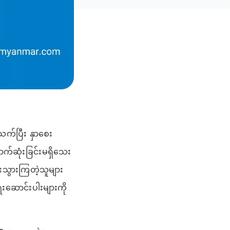
်ပြီး နှာစေး
က်ဆုံးခြင်းမရှိသေး
းသွားကြတဲ့သူများ
းဆောင်းပါးများကို