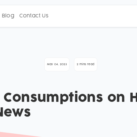
Blog
Contact Us
May 04, 2023
2 mins read
 Consumptions on H
News