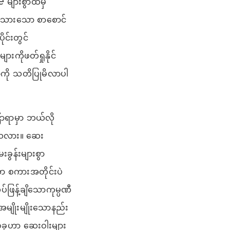
များစွာထဲမှ
းသားသော စာစောင်
င်းတွင်
ကိုဖတ်ရှုနိုင်
ာကို သတိပြုမိလာပါ
ြာရာမှာ ဘယ်လို
ြသလား။ ဆေး
ွန်းများစွာ
ာ စကားအတိုင်းပဲ
်ဖြန့်ချိသောကုမ္ပဏီ
 အမျိုးမျိုးသောနည်း
စ်ခုဟာ ဆေးဝါးများ