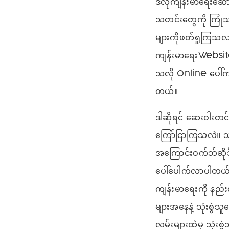
ဒီလိုကျန်းမာရေးဆ
သတင်းတွေကို ကြုံ
များကိုဖတ်ရှုကြသလာ
ကျန်းမာရေးWebsite 
သလို Online ပေါ်က
တယ်။
ဒါဆိုရင် ဆေးဝါးတင
ကြော်ငြာကြသလဲ။ သ
အကြောင်းဝက်ဘ်ဆိုဒ
ပေါ်ပေါက်လာပါတယ်။
ကျန်းမာရေးကို နည်းလ
များအနေနဲ့ သုံးစွဲသူ
လမ်းများထဲမှ သုံးစ