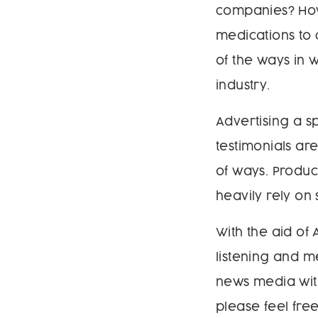
companies? How
medications to 
of the ways in w
industry.
Advertising a s
testimonials ar
of ways. Produc
heavily rely on
With the aid of
listening and m
news media with
please feel fre