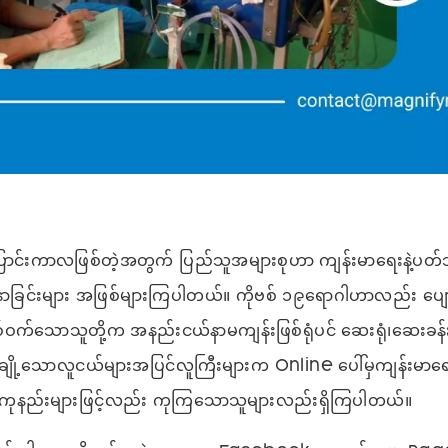
င်းကာလဖြစ်တဲ့အတွက် ပြည်သူအများစုဟာ ကျန်းမာရေးနဲ့ပတ်သက
ျားနာခြင်းများ အဖြစ်များကြပါတယ်။ ကိုဗစ် ၁၉ရောဂါဟာလည်း ပျော
်ဝက်သောသူတို့က အနည်းငယ်နာမကျန်းဖြစ်ရုံပင် ဆေးရုံ၊ဆေးခန်
ျို့သောလူငယ်များအပြင်လူကြီးများက Online ပေါ်မှကျန်းမာရေ
ိုကုနည်းများဖြင့်လည်း ကုကြသောသူများလည်းရှိကြပါတယ်။