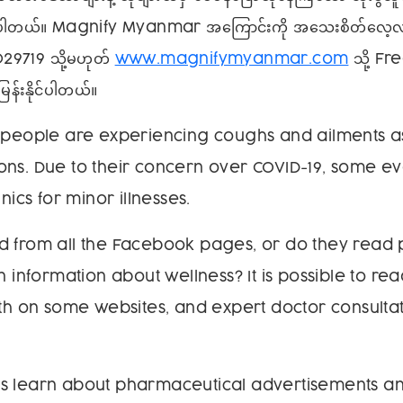
ုင်ပါတယ်။ Magnify Myanmar အကြောင်းကို အသေးစိတ်လေ့လာ
029719 သို့မဟုတ်
www.magnifymyanmar.com
သို့ Fr
ြန်းနိုင်ပါတယ်။
 people are experiencing coughs and ailments as 
ns. Due to their concern over COVID-19, some ev
inics for minor illnesses.
 from all the Facebook pages, or do they read p
in information about wellness? It is possible to r
lth on some websites, and expert doctor consultat
s learn about pharmaceutical advertisements and