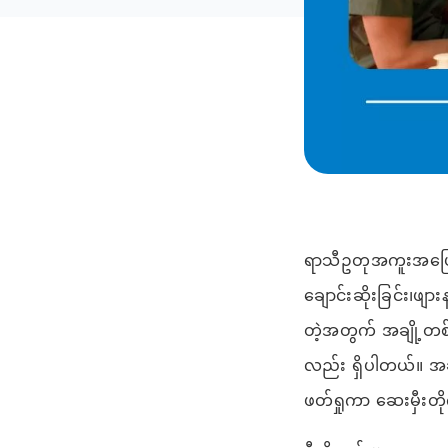
ရာသီဥတုအကူးအပြော
ချောင်းဆိုးခြင်း၊ဖ
တဲ့အတွက် အချို့တစ
လည်း ရှိပါတယ်။ အခ
ဖတ်ရှုကာ ဆေးမှီးတ