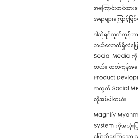
အကြောင်းတင်ထားသော
အရာများကြောင့်ဖြစ
ဒါဆိုရင်ထုတ်ကုန်ဟာ
ဘယ်လောက်ရှိလဲပြော
Social Media ကိုအ
တယ်။ ထုတ်ကုန်အကြ
Product Devlopment
အတွက် Social Me
လိုအပ်ပါတယ်။
Magnify Myanmar
System ကိုအသုံးပ
ပြောဆိုနေကြသော သတင