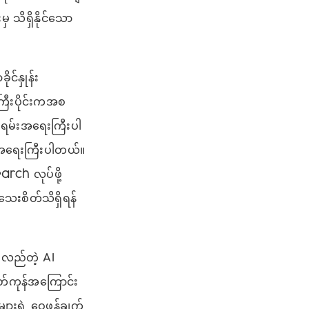
သိရှိနိုင်သော
င်နှုန်း
ြီးပိုင်းကအစ
အရမ်းအရေးကြီးပါ
အရေးကြီးပါတယ်။
rch လုပ်ဖို့
းစိတ်သိရှိရန်
လည်တဲ့ AI
တ်ကုန်အကြောင်း
ျားရဲ့ ဝေဖန်ချက်