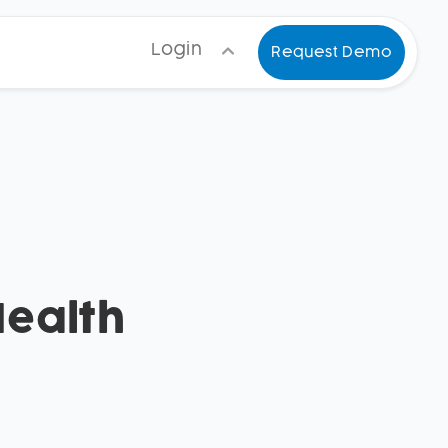
Login
Request Demo
ealth