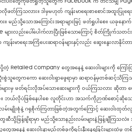
ောင်းပါးတွေကိုဖတ်ရှုတဲ့သူတွေက Facebook က
တင်သမျှ Page 
သလိုဖတ်ကြသလား။ ဒါမှမဟုတ် ကျန်းမာရေးစာစောင်အထူးပြုရေ
း။ မည်သို့သောအကြောင်းအရာများဖြင့် ဖတ်ရှုပါစေ။ ယခုနောက်ပို
များလည်းပေါ်ပေါက်လာပြီးဖြစ်သောကြောင့် စိတ်ကြိုက်သတင်းများ
 ကျန်းမာရေးအကြံပေးဆရာဝန်များနှင့်လည်း ဆွေးနွေးလာနိုင်တ
်ပို့တဲ့ Retailed Company တွေအနေနဲ့ ဆေးဝါးများကို ကြော်င
ုံးစွဲသူတွေကကော ဆေးဝါးရှာဖွေရာမှာ ဆရာဝန်မှတစ်ဆင့်သိက
်များမှ ဖတ်ရင်းလိုအပ်သောဆေးများကို ဝယ်ကြသလား ဆိုတာ မေးခ
 ဘယ်လိုပဲဖြစ်နေပါစေ လူတိုင်းဟာ အသက်ကိုဉာဏ်စောင့်ဆိုသေ
မ်းမျိုးစုံနဲ့ ဂရုစိုက်ကြတာဖြစ်တဲ့အတွက်ကြောင့် ဆေးဝါးထုတ်လုပ
တွေဆီသို့ဖြန့်ချိရာမှာ မည်သို့သောနည်းလမ်းများနဲ့ဖြန့်ချိကြသလဲ။
ွဲသူတွေအနေနဲ့ ဆေးဝါးနာမည်တစ်ခုကိုရင်းနှီးနေရခြင်းများထဲမှ တ