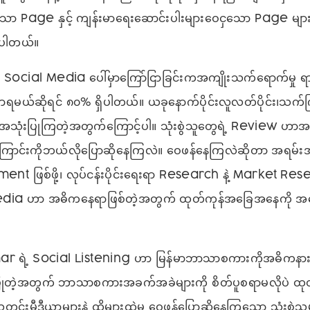
 Page နှင့် ကျန်းမာရေးဆောင်းပါးများဝေငှသော Page များမှ 
်ပါတယ်။
 Social Media ပေါ်မှာကြော်ငြာခြင်းကအကျိုးသက်ရောက်မှု ရာခို
ရမယ်ဆိုရင် ၈၀% ရှိပါတယ်။ ယခုနောက်ပိုင်းလူလတ်ပိုင်း၊သက်က
သုံးပြုကြတဲ့အတွက်ကြောင့်ပါ။ သုံးစွဲသူတွေရဲ့ Review ဟာ
ောင်းကိုဘယ်လိုပြောဆိုနေကြလဲ။ ဝေဖန်နေကြလဲဆိုတာ အရမ်း
 ဖြစ်ဖို့၊ လုပ်ငန်းပိုင်းရေးရာ Research နဲ့ M‌arket Resea
dia ဟာ အဓိကနေရာဖြစ်တဲ့အတွက် ထုတ်ကုန်အခြေအနေကို အသေ
 ရဲ့ Social Listening ဟာ မြန်မာဘာသာစကားကိုအဓိကနား
ြုတဲ့အတွက် ဘာသာစကားအခက်အခဲများကို စိတ်ပူစရာမလိုပဲ ထု
်းမီဒီယာများနဲ့ ထိုများထဲမှ ဝေဖန်ပြောဆိုနေကြသော သုံးစွဲသူမ