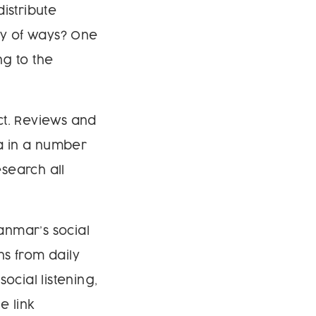
istribute
ty of ways? One
ng to the
ct. Reviews and
ia in a number
search all
anmar’s social
ns from daily
ocial listening,
e link