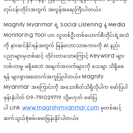
လုပ်ငန်းတိုင်းအတွက် အလွန်အရေးကြီးပါတယ်။
Magnify Myanmar ရဲ့ Social Listening နဲ့ Media
Monitoring Tool ဟာ လူတစ်ဦးတစ်ယောက်စီတိုင်းရဲ့အသံ
ကို နားဆင်နိုင်ရန်အတွက် မြန်မာဘာသာစကားကို AI နည်း
ပညာများမှတစ်ဆင့် တိုင်းတာသောကြောင့် Keyword များ
လစ်ဟာမှု မရှိစေဘဲ အချက်အလက်များကို သေချာ သိရှိစေ
ရန် များစွာအထောက်အကူပြုပါတယ်။ Magnify
Myanmar အကြောင်းကို အသေးစိတ်သိရှိလိုပါက ဖော်ပြပါ
ဖုန်းနံပါတ် 09-791029719 သို့မဟုတ် ဖော်ပြ
ပါ Link
www.magnifymyanmar.com
မှတစ်ဆင့်
ဆက်သွယ်စုံစမ်းမေးမြန်းနိုင်ပါတယ်။