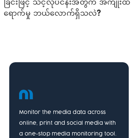
ခြင်းဖြင့် သင့်လုပ်ငန်းအတွက် အကျိုးထိ
ရောက်မှု ဘယ်လောက်ရှိသလဲ?
Monitor the media data across
online, print and social media with
a one-stop media monitoring tool.