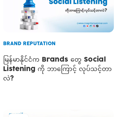
BRAND REPUTATION
မြန်မာနိုင်ငံက Brands တွေ Social
Listening ကို ဘာကြောင့် လုပ်သင့်တာ
လဲ?