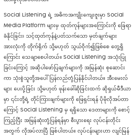
Social Listening ရဲ့ အဓိကအကျိုးကျေးဇူးမှာ Social
Media Platform များမှ ထုတ်ကုန်များအကြောင်းကို ခြေရာ
ခံနိုင်ခြင်း၊ သင့်ထုတ်ကုန်နဲ့ပတ်သက်သော မှတ်ချက်များ
အားလုံးကို တိုက်ရိုက် သို့မဟုတ် သွယ်ဝိုက်၍ဖြစ်စေ တွေ့ရှိ
ကြောင်း သေချာစေပါတယ်။ Social Listening အသုံးပြု
ခြင်းကြောင့် အဆိုပါဖော်ပြချက်များကို အမြန်ဆုံး စုဆောင်း
ကာ သုံးစွဲသူတို့အပေါ် ပြန်လည်တုံ့ပြန်နိုင်ပါတယ်။ အီးမေးလ်
များ ပေးပို့ခြင်း သို့မဟုတ် ဖုန်းခေါ်ဆိုခြင်းထက် ဆိုရှယ်မီဒီယာ
မှာ ၎င်းတို့ရဲ့ တိုင်ကြားချက်များကို ဖြေရှင်းရန် ပိုမိုလိုအပ်တာ
ကြောင့် Social Listening မှ ရရှိသော ဒေတာများကို စောင့်
ကြည့်ပြီး အမြန်ဆုံးတုံ့ပြန်ရန်မှာ စီးပွားရေး လုပ်ငန်းတိုင်း
အတွက် လိုအပ်လာပြီ ဖြစ်ပါတယ်။ လုပ်ငန်းများဟာ လျင်မြန်