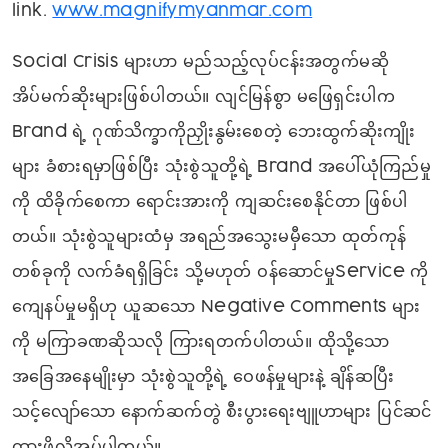
link.
www.magnifymyanmar.com
Social Crisis များဟာ မည်သည့်လုပ်ငန်းအတွက်မဆို
အိပ်မက်ဆိုးများဖြစ်ပါတယ်။ လျင်မြန်စွာ မဖြေရှင်းပါက
Brand ရဲ့ ဂုဏ်သိက္ခာကိုညှိုးနွမ်းစေတဲ့ ဘေးထွက်ဆိုးကျိုး
များ ခံစားရမှာဖြစ်ပြီး သုံးစွဲသူတို့ရဲ့ Brand အပေါ်ယုံကြည်မှု
ကို ထိခိုက်စေကာ ရောင်းအားကို ကျဆင်းစေနိုင်တာ ဖြစ်ပါ
တယ်။ သုံးစွဲသူများထံမှ အရည်အသွေးမမှီသော ထုတ်ကုန်
တစ်ခုကို လက်ခံရရှိခြင်း သို့မဟုတ် ဝန်ဆောင်မှုService ကို
ကျေနပ်မှုမရှိဟု ယူဆသော Negative Comments များ
ကို မကြာခဏဆိုသလို ကြားရတက်ပါတယ်။ ထိုသို့သော
အခြေအနေမျိုးမှာ သုံးစွဲသူတို့ရဲ့ ဝေဖန်မှုများနဲ့ ချိန်ဆပြီး
သင့်လျော်သော နောက်ဆက်တွဲ စီးပွားရေးဗျူဟာများ ပြင်ဆင်
ထားဖို့လိုအပ်ပါတယ်။