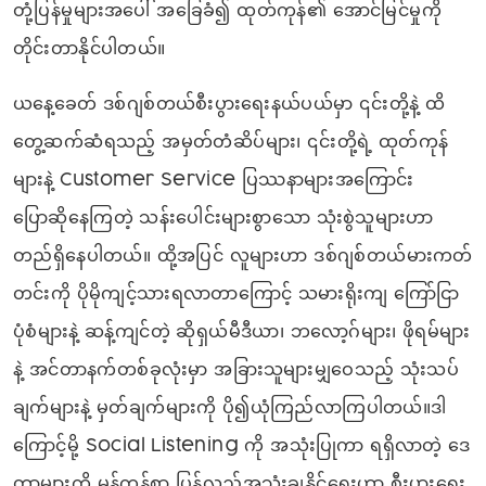
တုံ့ပြန်မှုများအပေါ် အခြေခံ၍ ထုတ်ကုန်၏ အောင်မြင်မှုကို
တိုင်းတာနိုင်ပါတယ်။
ယနေ့ခေတ် ဒစ်ဂျစ်တယ်စီးပွားရေးနယ်ပယ်မှာ ၎င်းတို့နဲ့ ထိ
တွေ့ဆက်ဆံရသည့် အမှတ်တံဆိပ်များ၊ ၎င်းတို့ရဲ့ ထုတ်ကုန်
များနဲ့ Customer Service ပြဿနာများအကြောင်း
ပြောဆိုနေကြတဲ့ သန်းပေါင်းများစွာသော သုံးစွဲသူများဟာ
တည်ရှိနေပါတယ်။ ထို့အပြင် လူများဟာ ဒစ်ဂျစ်တယ်မားကတ်
တင်းကို ပိုမိုကျင့်သားရလာတာကြောင့် သမားရိုးကျ ကြော်ငြာ
ပုံစံများနဲ့ ဆန့်ကျင်တဲ့ ဆိုရှယ်မီဒီယာ၊ ဘလော့ဂ်များ၊ ဖိုရမ်များ
နဲ့ အင်တာနက်တစ်ခုလုံးမှာ အခြားသူများမျှဝေသည့် သုံးသပ်
ချက်များနဲ့ မှတ်ချက်များကို ပို၍ယုံကြည်လာကြပါတယ်။ဒါ
ကြောင့်မို့ Social Listening ကို အသုံးပြုကာ ရရှိလာတဲ့ ဒေ
တာများကို မှန်ကန်စွာ ပြန်လည်အသုံးချနိုင်ရေးဟာ စီးပွားရေး