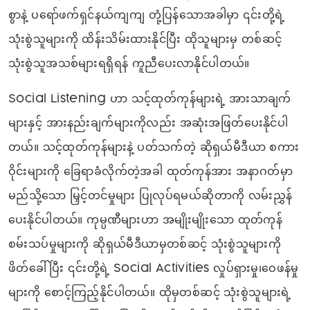
စွာနဲ့ ပရော်ဖက်ရှင်နယ်ကျကျ တုံ့ပြန်သောအခါမှာ ၎င်းတို့ရဲ့
သုံးစွဲသူများကို ထိန်းသိမ်းထားနိုင်ပြီး ထိုသူများမှ တစ်ဆင့်
သုံးစွဲသူအသစ်များရရှိရန် ကူညီပေးလာနိုင်ပါတယ်။
Social Listening ဟာ သင့်ထုတ်ကုန်များရဲ့ အားသာချက်
များနှင့် အားနည်းချက်များကိုလည်း အဆုံးအဖြတ်ပေးနိုင်ပါ
တယ်။ သင့်ထုတ်ကုန်များနဲ့ ပတ်သက်တဲ့ ဆိုရှယ်မီဒီယာ စကား
ဝိုင်းများကို ခြေရာခံလိုက်တဲ့အခါ ထုတ်ကုန်အား အနာဂတ်မှာ
မည်သို့သော မြှင့်တင်မှုများ ပြုလုပ်ရမယ်ဆိုတာကို လမ်းညွှန်
ပေးနိုင်ပါတယ်။ ကုမ္ပဏီများဟာ အမျိုးမျိုးသော ထုတ်ကုန်
စမ်းသပ်မှုများကို ဆိုရှယ်မီဒီယာမှတစ်ဆင့် သုံးစွဲသူများကို
ဖိတ်ခေါ်ပြီး ၎င်းတို့ရဲ့ Social Activities လှုပ်ရှားမှု၊ဝေဖန်မှု
များကို စောင့်ကြည့်နိုင်ပါတယ်။ ထိုမှတစ်ဆင့် သုံးစွဲသူများရဲ့