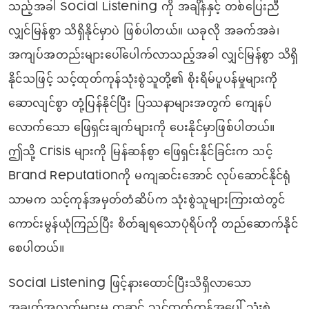
သည့်အခါ Social Listening ကို အချိန်နှင့် တစ်ပြေးညီ
လျှင်မြန်စွာ သိရှိနိုင်မှာပဲ ဖြစ်ပါတယ်။ ယခုလို အခက်အခဲ၊
အကျပ်အတည်းများပေါ်‌ပေါက်လာသည့်အခါ လျှင်မြန်စွာ သိရှိ
နိုင်သဖြင့် သင့်ထုတ်ကုန်သုံးစွဲသူတို့၏ စိုးရိမ်ပူပန်မှုများကို
ဆောလျင်စွာ တုံ့ပြန်နိုင်ပြီး ပြဿနာများအတွက် ကျေနပ်
လောက်သော ဖြေရှင်းချက်များကို ပေးနိုင်မှာဖြစ်ပါတယ်။
ဤသို့ Crisis များကို မြန်ဆန်စွာ ဖြေရှင်းနိုင်ခြင်းက သင့်
Brand Reputationကို မကျဆင်းအောင် လုပ်ဆောင်နိုင်ရုံ
သာမက သင့်ကုန်အမှတ်တံဆိပ်က သုံးစွဲသူများကြားထဲတွင်
ကောင်းမွန်ယုံကြည်ပြီး စိတ်ချရသောပုံရိပ်ကို တည်ဆောက်နိုင်
စေပါတယ်။
Social Listening ဖြင့်နားထောင်ပြီးသိရှိလာသော
အချက်အလက်များမှ တဆင့် သင့်ထုတ်ကုန်အပေါ် သုံးစွဲ