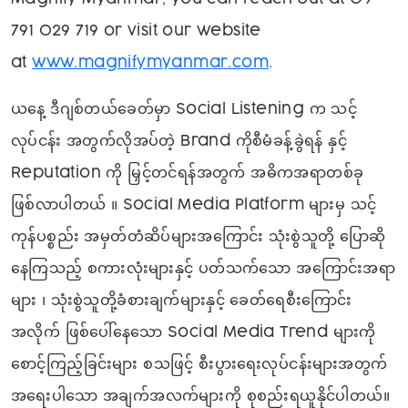
791 029 719 or visit our website
at
www.magnifymyanmar.com
.
ယနေ့ ဒီဂျစ်တယ်ခေတ်မှာ Social Listening က သင့်
လုပ်ငန်း အတွက်လိုအပ်တဲ့ Brand ကိုစီမံခန့်ခွဲရန် နှင့်
Reputation ကို မြှင့်တင်ရန်အတွက် အဓိကအရာတစ်ခု
ဖြစ်လာပါတယ် ။ Social Media Platform များမှ သင့်
ကုန်ပစ္စည်း အမှတ်တံဆိပ်များအကြောင်း သုံးစွဲသူတို့ ပြောဆို
နေကြသည့် စကားလုံးများနှင့် ပတ်သက်သော အကြောင်းအရာ
များ ၊ သုံးစွဲသူတို့ခံစားချက်များနှင့် ခေတ်ရေစီးကြောင်း
အလိုက် ဖြစ်ပေါ်နေသော Social Media Trend များကို
စောင့်ကြည့်ခြင်းများ စသဖြင့် စီးပွားရေးလုပ်ငန်းများအတွက်
အရေးပါသော
အချက်အလက်များကို စုစည်းရယူနိုင်ပါတယ်။