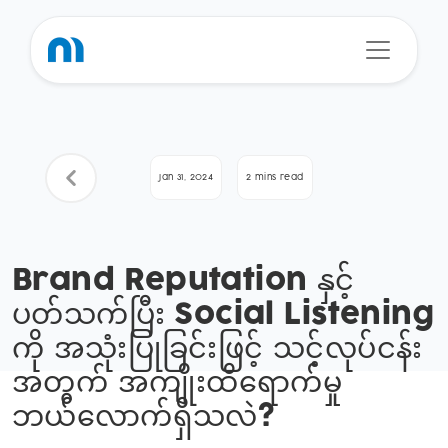
Jan 31, 2024
2 mins read
Brand Reputation နှင့်
ပတ်သက်ပြီး Social Listening
ကို အသုံးပြုခြင်းဖြင့် သင့်လုပ်ငန်း
အတွက် အကျိုးထိရောက်မှု
ဘယ်လောက်ရှိသလဲ?