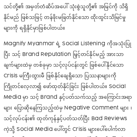
သင်တို့၏ အမှတ်တံဆိပ်အပေါ် သုံးစွဲသူတို့၏ အမြင်ကို သိရှိ
နိုင်မည် ဖြစ်သဖြင့် တန်ဖိုးမဖြတ်နိုင်သော ထိုးထွင်းသိမြင်မှု
များကို ရရှိနိုင်မှာဖြစ်ပါတယ်။
Magnify Myanmar ရဲ့ Social Listening ကိုအသုံးပြု
ပြီး သင့် Brand Reputation မြှင့်တင်နိုင်မည့် အားသာ
ချက်များထဲမှ တစ်ခုမှာ သင့်လုပ်ငန်းတွင် ဖြစ်ပေါ်နိုင်သော
Crisis မကြီးထွားမီ ဖြစ်နိုင်ချေရှိသော ပြဿနာများကို
ကြိုတင်လေ့လာ၍ ဖော်ထုတ်နိုင်ခြင်း ဖြစ်ပါတယ်။ Social
Media မှာ သင့် Brand နှင့်ပတ်သက်သည့် အကြောင်းအရာ
များ ပြောဆိုနေကြသည့်ထဲမှ Negative Comment များ ၊
သင့်လုပ်ငန်း၏ ထုတ်ကုန်နှင့်ပတ်သတ်ပြီး Bad Reviews
ကဲ့သို့ Social Media ပေါ်တွင် Crisis များပေါ်ပေါက်လာ