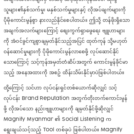
သူများ၏နှစ်သက်မှု၊ မနှစ်သက်မှုများနှင့် လိုအပ်ချက်များကို
ပိုမိုကောင်းမွန်စွာ နားလည်နိုင်စေပါတယ်။ ဤသို့ တန်ဖိုးရှိသော
အချက်အလက်များကြောင့် စျေးကွက်ရှာဖွေရေး ဗျူဟာများ
ကို အံဝင်ခွင်ကျစွာချမှတ်နိုင်သည့်အပြင် ထုတ်ကုန် သို့မဟုတ်
ဝန်ဆောင်မှုများကို ပိုမိုကောင်းမွန်လာစေဖို့ လုပ်ဆောင်နိုင်
သောကြောင့် သင့်ကုန်အမှတ်တံဆိပ်အတွက် ကောင်းမွန်ခိုင်မာ
သည့် အနေအထားကို အစဥ် ထိန်းသိမ်းနိုင်မှာပဲဖြစ်ပါတယ်။
ထို့ကြောင့် သင်ဟာ လုပ်ငန်းရှင်တစ်ယောက်ဆိုလျှင် သင့်
လုပ်ငန်း Brand Reputation အတွက်တိုးတက်ကောင်းမွန်
ဖို့ လိုအပ်သော နည်းဗျူဟာများကို ချမှတ်နိုင်ဖို့ဆိုလျှင်
Magnify Myanmar ၏ Social Listening က
ရွေးချယ်သင့်သည့် Tool တစ်ခုပဲ ဖြစ်ပါတယ်။ Magnify